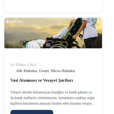
vesayet altına alınacak kişinin bir yakını bulunmadığı ya da
yakınları ile vasi arasında menfaat uyuşmazlığı olduğu
takdirde mahkeme vasi altına alınacak kişiyi tanımayan
üçüncü bir kişiyi de vasi olarak tayin edebilir. Bu durumda
sıkça gördüğümüz üzere vasi tayinine …
by
Dilber Çiftçi
Aile Hukuku
,
Genel
,
Miras Hukuku
Vasi Atanması ve Vesayet Şartları
Velayet altında bulunmayan küçüğün ve kendi şahsını ya
da kendi mallarını yönetemeyen, korunmaya muhtaç ergin
kişilerin korunması amacına hizmet eden kuruma vesayet
adı verilir. Vesayet altındaki kişilerin mallarını ve haklarını