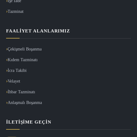
İşe İade
Tazminat
FAALIYET ALANLARIMIZ
Çekişmeli Boşanma
Kıdem Tazminatı
İcra Takibi
Velayet
İhbar Tazminatı
Anlaşmalı Boşanma
İLETIŞIME GEÇIN