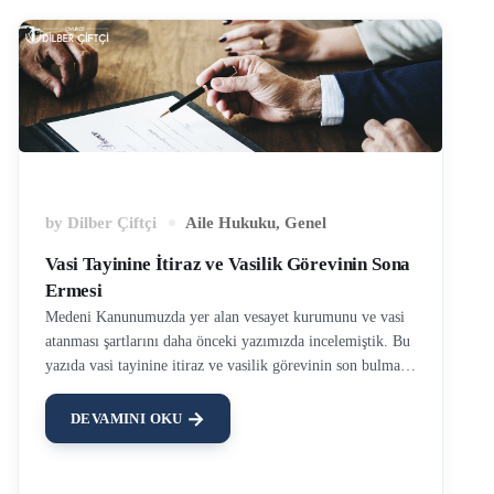
by
Dilber Çiftçi
Aile Hukuku
,
Genel
Vasi Tayinine İtiraz ve Vasilik Görevinin Sona
Ermesi
Medeni Kanunumuzda yer alan vesayet kurumunu ve vasi
atanması şartlarını daha önceki yazımızda incelemiştik. Bu
yazıda vasi tayinine itiraz ve vasilik görevinin son bulması
hallerine değineceğiz. Vasi Tayinine İtiraz Mahkeme
öncelikli olarak vesayet altına alınacak kişinin yakınlarını
DEVAMINI OKU
vasilik şartlarına sahip olması halinde bu göreve atar. Haklı
sebepler engel olmadıkça, vasiliğe vesayete altına alınacak
kişinin ya da anne babasının gösterdiği kimse atanır. Ancak