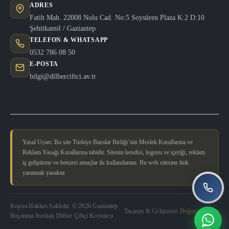
ADRES
Fatih Mah. 22008 Nolu Cad. No:5 Soysüren Plaza K:2 D:10
Şehitkamil / Gaziantep
TELEFON & WHATSAPP
0532 786 08 50
E-POSTA
bilgi@dilberciftci.av.tr
Yasal Uyarı: Bu site Türkiye Barolar Birliği’nin Meslek Kurallarına ve
Reklam Yasağı Kurallarına tabidir. Sitenin kendisi, logosu ve içeriği, reklam
iş geliştirme ve benzeri amaçlar ile kullanılamaz. Bu web sitesine link
yaratmak yasaktır.
Kopya Hakları Saklıdır. © 2026 Gaziantep
Tasarım & Geliştirme
Doğucan Güler
Boşanma Avukatı Dilber Çiftçi Koyuncu