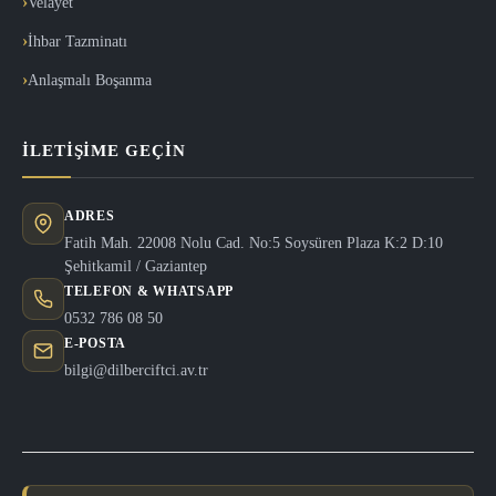
Velayet
İhbar Tazminatı
Anlaşmalı Boşanma
İLETIŞIME GEÇIN
ADRES
Fatih Mah. 22008 Nolu Cad. No:5 Soysüren Plaza K:2 D:10
Şehitkamil / Gaziantep
TELEFON & WHATSAPP
0532 786 08 50
E-POSTA
bilgi@dilberciftci.av.tr