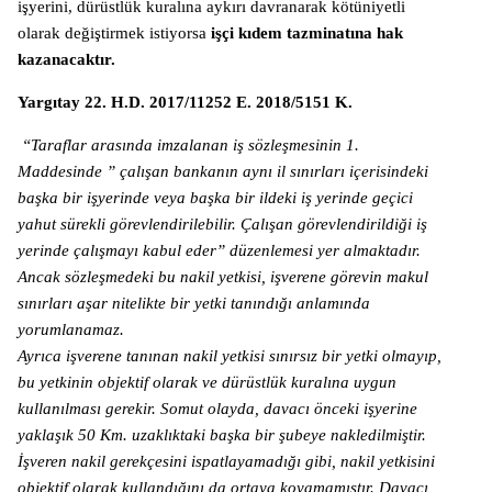
işyerini, dürüstlük kuralına aykırı davranarak kötüniyetli
olarak değiştirmek istiyorsa
işçi kıdem tazminatına hak
kazanacaktır.
Yargıtay 22. H.D. 2017/11252 E. 2018/5151 K.
“Taraflar arasında imzalanan iş sözleşmesinin 1.
Maddesinde ” çalışan bankanın aynı il sınırları içerisindeki
başka bir işyerinde veya başka bir ildeki iş yerinde geçici
yahut sürekli görevlendirilebilir. Çalışan görevlendirildiği iş
yerinde çalışmayı kabul eder” düzenlemesi yer almaktadır.
Ancak sözleşmedeki bu nakil yetkisi, işverene görevin makul
sınırları aşar nitelikte bir yetki tanındığı anlamında
yorumlanamaz.
Ayrıca işverene tanınan nakil yetkisi sınırsız bir yetki olmayıp,
bu yetkinin objektif olarak ve dürüstlük kuralına uygun
kullanılması gerekir. Somut olayda, davacı önceki işyerine
yaklaşık 50 Km. uzaklıktaki başka bir şubeye nakledilmiştir.
İşveren nakil gerekçesini ispatlayamadığı gibi, nakil yetkisini
objektif olarak kullandığını da ortaya koyamamıştır. Davacı