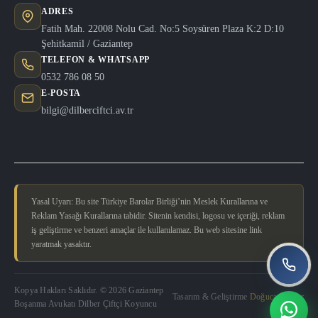
ADRES
Fatih Mah. 22008 Nolu Cad. No:5 Soysüren Plaza K:2 D:10
Şehitkamil / Gaziantep
TELEFON & WHATSAPP
0532 786 08 50
E-POSTA
bilgi@dilberciftci.av.tr
Yasal Uyarı: Bu site Türkiye Barolar Birliği’nin Meslek Kurallarına ve
Reklam Yasağı Kurallarına tabidir. Sitenin kendisi, logosu ve içeriği, reklam
iş geliştirme ve benzeri amaçlar ile kullanılamaz. Bu web sitesine link
yaratmak yasaktır.
Kopya Hakları Saklıdır. © 2026 Gaziantep
Tasarım & Geliştirme
Doğucan Güler
Boşanma Avukatı Dilber Çiftçi Koyuncu