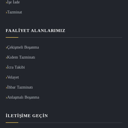
İşe İade
Tazminat
FAALIYET ALANLARIMIZ
Çekişmeli Boşanma
Kıdem Tazminatı
İcra Takibi
Velayet
İhbar Tazminatı
Anlaşmalı Boşanma
İLETIŞIME GEÇIN