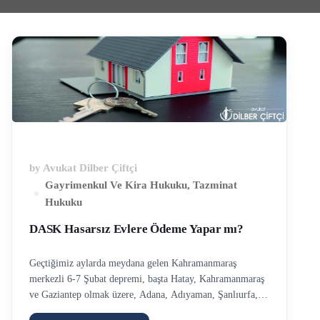
by
Avukat Dilber Çiftçi
Gayrimenkul Ve Kira Hukuku
,
Tazminat
Hukuku
DASK Hasarsız Evlere Ödeme Yapar mı?
Geçtiğimiz aylarda meydana gelen Kahramanmaraş
merkezli 6-7 Şubat depremi, başta Hatay, Kahramanmaraş
ve Gaziantep olmak üzere, Adana, Adıyaman, Şanlıurfa,
Diyarbakır, Kilis, Osmaniye, Malatya’yı da etkilemiştir. Bu