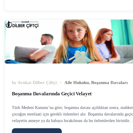
rejimi de sona ermektedir. Burada boşanma davasının kesinleşmesi ya d
karar verilmiş olması değil, boşanma davasının açıldığı tarih önemlidir.
Dolayısıyla …
by
Avukat Dilber Çiftçi
Aile Hukuku
,
Boşanma Davaları
Boşanma Davalarında Geçici Velayet
Türk Medeni Kanunu’na göre; boşanma davası açıldıktan sonra, mahke
çocuğun menfaati için gerekli önlemleri alır. Boşanma davalarında geçic
velayetin anneye ya da babaya bırakılması da bu önlemlerden birisidir.
Boşanma davasında geçici velayet talep eden eşe verilir. Her iki eşin de