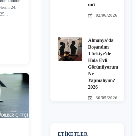
da mümkündür.
mı?
lerini 24.
 25.
02/06/2026
 iki taraf
 tabidir.
aklı nedenle
Almanya’da
n itibaren 6
Boşandım
Ancak işçinin
Türkiye’de
maz. Sürenin
Hala Evli
Görünüyorum
Ne
Yapmalıyım?
2026
30/05/2026
ETIKETLER