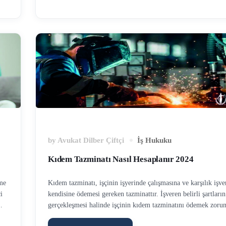
a
sebebidir. Sadece zinanın varlığını ispat edebilmek boşanma k
verilmesi için yeterlidir. Zina davası, eşlerden birisi ile üçünc
cinsel birliktelik yaşaması halinde açılan davadır. Cinsel birlik
olmaksızın, flört, görüşme …
by
Avukat Dilber Çiftçi
İş Hukuku
Kıdem Tazminatı Nasıl Hesaplanır 2024
me
Kıdem tazminatı, işçinin işyerinde çalışmasına ve karşılık işve
i
kendisine ödemesi gereken tazminattır. İşveren belirli şartların
gerçekleşmesi halinde işçinin kıdem tazminatını ödemek zorun
Kıdem tazminatının şartları için ilgili yazımızı okuyabilirsiniz