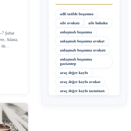
adli tatilde boşanma
aile avukatı
aile hukuku
anlaşmalı boşanma
-7 Şubat
ere, Adana,
anlaşmalı boşanma avukat
ı da
anlaşmalı boşanma avukatı
lı, orta
 Bakanlığı
anlaşmalı boşanma
gaziantep
fet
 için hasar
araç değer kaybı
 şart evin
araç değer kaybı avukat
i “DASK
araç değer kaybı tazminatı
mızı da
DASK, …