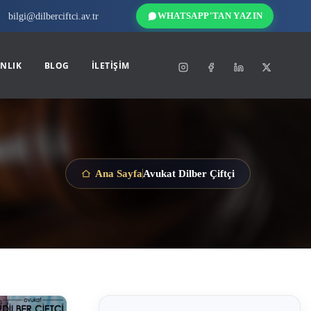
bilgi@dilberciftci.av.tr
WHATSAPP'TAN YAZIN
NLIK
BLOG
İLETIŞIM
Avukat Dilber Çiftçi
Ana Sayfa