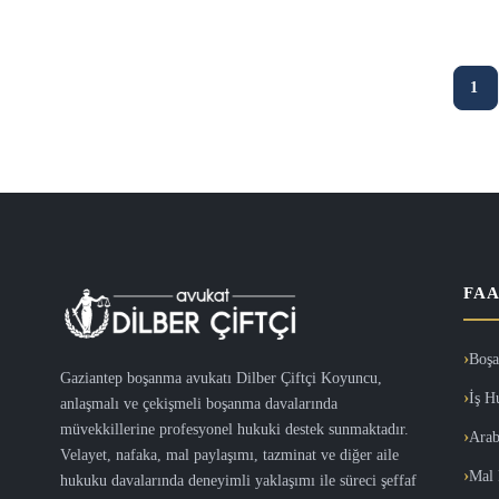
gerekmektedir. Anlaşmalı boşanma …
1
FAA
Boşa
Gaziantep boşanma avukatı Dilber Çiftçi Koyuncu,
İş H
anlaşmalı ve çekişmeli boşanma davalarında
müvekkillerine profesyonel hukuki destek sunmaktadır.
Arab
Velayet, nafaka, mal paylaşımı, tazminat ve diğer aile
Mal 
hukuku davalarında deneyimli yaklaşımı ile süreci şeffaf