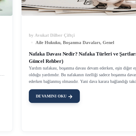
by
Avukat Dilber Çiftçi
Aile Hukuku
,
Boşanma Davaları
,
Genel
Nafaka Davası Nedir? Nafaka Türleri ve Şartlar
Güncel Rehber)
Yardım nafakası, boşanma davası devam ederken, eşin diğer e
ına
olduğu yardımdır. Bu nafakanın özelliği sadece boşanma dava
ar
ederken bağlanmış olmasıdır. Yani dava karara bağlandığı tak
nafaka sona ermektedir. …
DEVAMINI OKU
alı
sı
ak