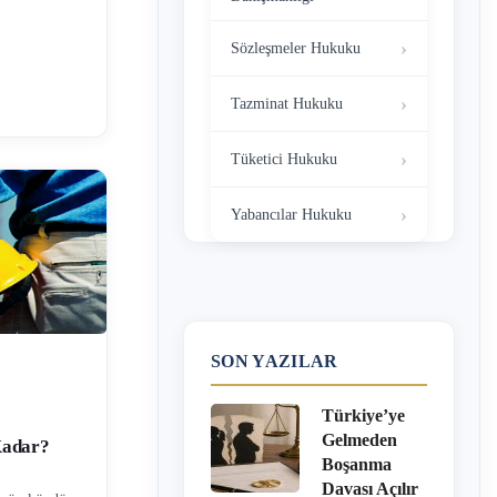
nda da artış
24, kıdem
Sözleşmeler Hukuku
n cevabını
Hükümet her
Tazminat Hukuku
ri ücrete
e 1 …
Tüketici Hukuku
Yabancılar Hukuku
SON YAZILAR
Türkiye’ye
Gelmeden
Kadar?
Boşanma
Davası Açılır