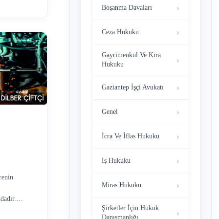
ararı
Boşanma Davaları
ü kişinin
telik
Ceza Hukuku
Gayrimenkul Ve Kira
Hukuku
Gaziantep İşçi Avukatı
Genel
İcra Ve İflas Hukuku
İş Hukuku
renin
Miras Hukuku
dadır.
Şirketler İçin Hukuk
. Asgari
Danışmanlığı