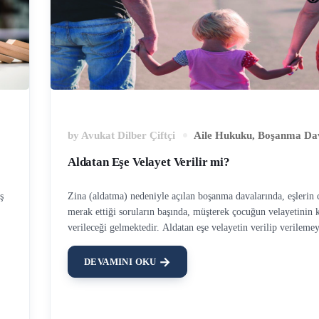
by
Avukat Dilber Çiftçi
Aile Hukuku
,
Boşanma Dav
Aldatan Eşe Velayet Verilir mi?
ş
Zina (aldatma) nedeniyle açılan boşanma davalarında, eşlerin 
merak ettiği soruların başında, müşterek çocuğun velayetinin 
verileceği gelmektedir. Aldatan eşe velayetin verilip verileme
çocuğun üstün yararına bağlıdır. Bir eşin diğerini aldatması 
davasında ağır kusur olsa dahi, çocuğun velayeti açısından sa
DEVAMINI OKU
bakarak karar verilemez. Yani aldatan eşe velayet verilir mi s
cevabı çocuğun üstün yararıdır. Zina Davasında Çocuğun Vel
Verilir? Zina davası, aldatma sebebiyle açılan dava olup, öze