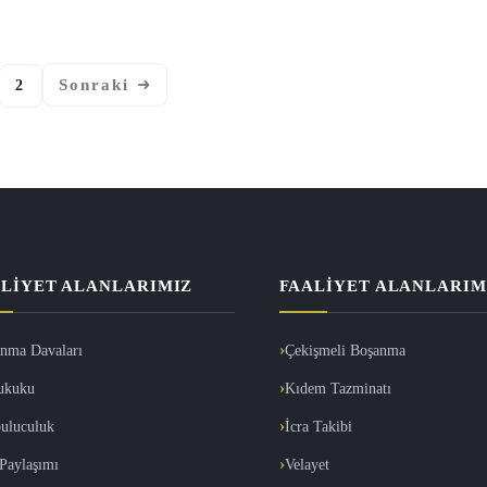
Sonraki
2
LIYET ALANLARIMIZ
FAALIYET ALANLARIM
nma Davaları
Çekişmeli Boşanma
ukuku
Kıdem Tazminatı
uluculuk
İcra Takibi
Paylaşımı
Velayet