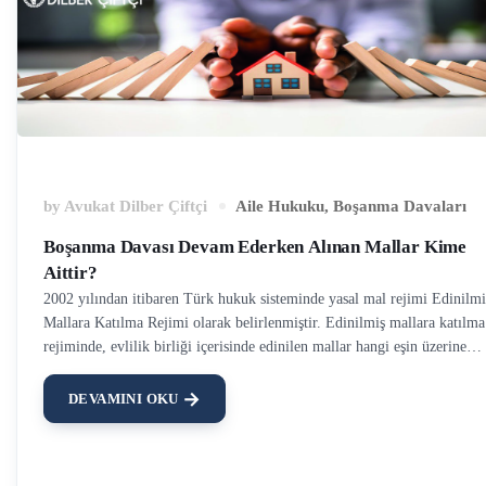
by
Avukat Dilber Çiftçi
Aile Hukuku
,
Boşanma Davaları
Boşanma Davası Devam Ederken Alınan Mallar Kime
Aittir?
2002 yılından itibaren Türk hukuk sisteminde yasal mal rejimi Edinilmi
Mallara Katılma Rejimi olarak belirlenmiştir. Edinilmiş mallara katılma
rejiminde, evlilik birliği içerisinde edinilen mallar hangi eşin üzerine
kayıtlı olursa olsun, her iki eş o mal üzerinde yarı yarıya hak sahibidir.
Yasal mal rejimi evlilik ile başlayıp boşanma ile sona erer. Burada
DEVAMINI OKU
boşanma davası açıldıktan sonra alınan mallar, boşanma davası devam
ederken satılan mallar, boşanma davası devam ederken edinilen malların
kime ait olduğu sorusu akla gelmektedir. Boşanma davası ile yasal mal