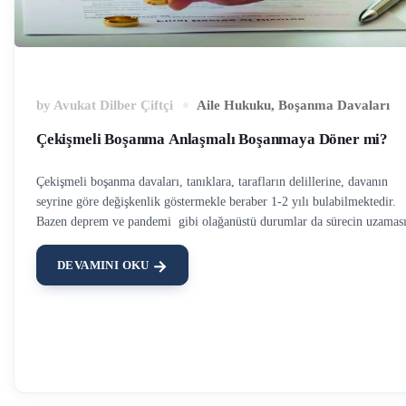
by
Avukat Dilber Çiftçi
Aile Hukuku
,
Boşanma Davaları
Çekişmeli Boşanma Anlaşmalı Boşanmaya Döner mi?
Çekişmeli boşanma davaları, tanıklara, tarafların delillerine, davanın
seyrine göre değişkenlik göstermekle beraber 1-2 yılı bulabilmektedir.
Bazen deprem ve pandemi gibi olağanüstü durumlar da sürecin uzamas
sebebiyet verebilir. Çekişmeli boşanma davalarının uzun sürmesi, tarafl
arasında yaşanan gerginliğin soğumasına sebep verir, bu da artık
DEVAMINI OKU
birbirinden beklentisi kalmayan, çekişmeli boşanma sürecinde manevi
olarak yıpranan tarafların, davalarını anlaşmalı boşanma olarak
değiştirmeleri sonucunu doğurabilir. Çekişmeli boşanma davaları anlaşm
boşanmaya dönebilir, ancak bunun için şartlar bulunmaktadır. Çekişmeli
Boşanma Anlaşmalı Boşanmaya Nasıl Çevrilir? Çekişmeli boşanma dava
ister bir ay, isterse bir yıl sürsün anlaşmalı boşanmaya çevrilebilir. Anc
bunun için anlaşmalı boşanma şartlarının gerçekleşmiş olması