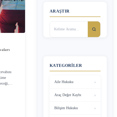
ARAŞTIR
Arama:
aları
KATEGORILER
cevabını
kime
Aile Hukuku
yeceği,
boşanma
dece buna
Araç Değer Kaybı
orusunun
ayeti Kime
Bilişim Hukuku
l boşanma