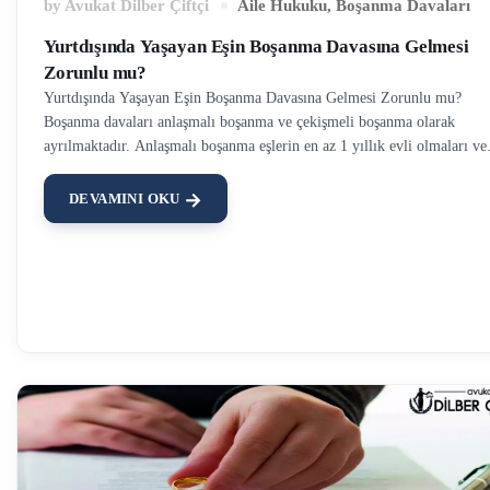
by
Avukat Dilber Çiftçi
Aile Hukuku
,
Boşanma Davaları
Yurtdışında Yaşayan Eşin Boşanma Davasına Gelmesi
Zorunlu mu?
Yurtdışında Yaşayan Eşin Boşanma Davasına Gelmesi Zorunlu mu?
Boşanma davaları anlaşmalı boşanma ve çekişmeli boşanma olarak
ayrılmaktadır. Anlaşmalı boşanma eşlerin en az 1 yıllık evli olmaları ve
boşanmanın sonuçları üzerinden mutabık kalmaları halinde açılır.
Çekişmeli boşanma davası ise eşlerden birinin boşanmak istememesi ya 
DEVAMINI OKU
boşanmak isteyip de velayet, nafaka ve tazminat gibi boşanmanın
ferilerinde anlaşamaması halinde açılır. Boşanma davalarında eşlerin me
ettiği konulardan birisi de boşanma duruşmasına yurtdışında yaşayan eş
katılmasının zorunlu olup olmadığıdır. Yurtdışında ikamet eden, bu
sebeple boşanma duruşmasına gelemeyecek olan eşin boşanmanın kısa
sürede sonuçlanması için uzman boşanma avukatı tutması kaçınılmazdır.
Anlaşmalı Boşanma Duruşmasına Katılmak Zorunlu mu? …