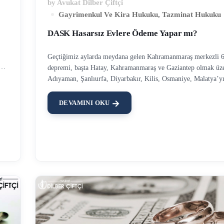
by
Avukat Dilber Çiftçi
Gayrimenkul Ve Kira Hukuku
,
Tazminat Hukuku
DASK Hasarsız Evlere Ödeme Yapar mı?
Geçtiğimiz aylarda meydana gelen Kahramanmaraş merkezli 6
depremi, başta Hatay, Kahramanmaraş ve Gaziantep olmak üz
Adıyaman, Şanlıurfa, Diyarbakır, Kilis, Osmaniye, Malatya’y
da
etkilemiştir. Bu depremde birçok bina hasar görmüş, ağır hasar
hasarlı, az hasarlı ve hasarsız olmak üzere Çevre ve Şehircilik
DEVAMINI OKU
rak
tarafından hasar tespitleri yapılmıştır. Bilindiği üzere Doğal A
in
Sigortaları Kurumu, deprem sebebiyle yaşanan maddi kayıplar
ödemesi yapmaktadır. DASK’tan bu ödemeyi alabilmek için ilk
DASK ile teminat altına alınmış olmasıdır. Bu konu ile ilgil
Hasar Ödemeleri İçin Arabuluculuk Zorunlu mu” başlıklı yazı
okuyabilirsiniz. DASK Hasarsız Evlere Ödeme Yapar mı? 