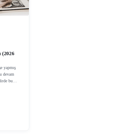
ı (2026
şe yapmış
sı devam
dirde bu