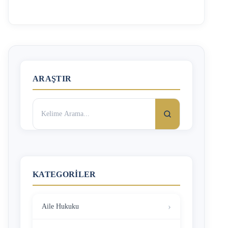
gibi aramalarla bu sorunun cevabını merak etmektedir. Bu
yazımızda 2024 yılı kıdem tazminatına değinilecektir.
Ocak 2024 Kıdem Tazminatı Ne Kadar Oldu? Hükümet
her yıl Ocak ve Temmuz ayından itibaren geçerli olmak
üzere asgari ücrete yılda 2 defa zam yapmaktadır. En son
yapılan zam ile birlikte 1 …
ARAŞTIR
Arama:
KATEGORILER
Aile Hukuku