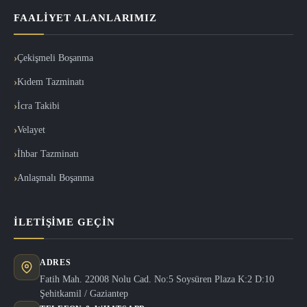
FAALIYET ALANLARIMIZ
Çekişmeli Boşanma
Kıdem Tazminatı
İcra Takibi
Velayet
İhbar Tazminatı
Anlaşmalı Boşanma
İLETIŞIME GEÇIN
ADRES
Fatih Mah. 22008 Nolu Cad. No:5 Soysüren Plaza K:2 D:10
Şehitkamil / Gaziantep