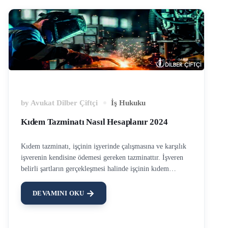
by
Avukat Dilber Çiftçi
İş Hukuku
Kıdem Tazminatı Nasıl Hesaplanır 2024
Kıdem tazminatı, işçinin işyerinde çalışmasına ve karşılık
işverenin kendisine ödemesi gereken tazminattır. İşveren
belirli şartların gerçekleşmesi halinde işçinin kıdem
tazminatını ödemek zorundadır. Kıdem tazminatının
şartları için ilgili yazımızı okuyabilirsiniz. Asgari ücrete
DEVAMINI OKU
yapılan zam ile birlikte 2024 yılında kıdem tazminatlarında
da artış yaşanmıştır. Birçok kişi “kıdem tazminatı nasıl
hesaplanır 2024, kıdem tazminatı hesaplaması nasıl yapılır”