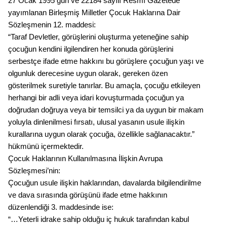
27 Ocak 1995 gün ve 22184 sayılı Resmî Gazetede
yayımlanan Birleşmiş Milletler Çocuk Haklarına Dair
Sözleşmenin 12. maddesi:
“Taraf Devletler, görüşlerini oluşturma yeteneğine sahip
çocuğun kendini ilgilendiren her konuda görüşlerini
serbestçe ifade etme hakkını bu görüşlere çocuğun yaşı ve
olgunluk derecesine uygun olarak, gereken özen
gösterilmek suretiyle tanırlar. Bu amaçla, çocuğu etkileyen
herhangi bir adli veya idari kovuşturmada çocuğun ya
doğrudan doğruya veya bir temsilci ya da uygun bir makam
yoluyla dinlenilmesi fırsatı, ulusal yasanın usule ilişkin
kurallarına uygun olarak çocuğa, özellikle sağlanacaktır.”
hükmünü içermektedir.
Çocuk Haklarının Kullanılmasına İlişkin Avrupa
Sözleşmesi’nin:
Çocuğun usule ilişkin haklarından, davalarda bilgilendirilme
ve dava sırasında görüşünü ifade etme hakkının
düzenlendiği 3. maddesinde ise:
“…Yeterli idrake sahip olduğu iç hukuk tarafından kabul