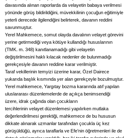
davasında alınan raporlarda da velayetin babaya verilmesi
yönünde görüş bildirildiğini, müvekkilinin çocuğun eğitimiyle
yeterli derecede ilgilendiğini belirterek, davanın reddini
savunmuştur.
Yerel Mahkemece, somut olayda davalının velayet görevini
yerine getirmediği veya kötüye kullandığı hususlarının
(TMK. m. 348) kanıtlanamadığı gibi velayetin
değiştirilmesini haklı kılacak nedenler de bulunmadığı
gerekçesiyle davanın reddine karar verilmiştir.
Taraf vekillerinin temyizi üzerine karar, Özel Dairece
yukarıda başlık kısmında yer alan gerekçeyle bozulmuştur.
Yerel mahkemece, Yargıtay bozma kararında atıf yapılan
uluslararası düzenlemelerde de açıkça benimsendiği
üzere, idrak çağında olan çocukların
tercihlerinin velayet düzenlemesi yapılırken mutlaka
değerlendirilmesi gerektiği, mahkemece de bu hususun
dikkate alınarak uzmanlar tarafından çocukla üç kez
görüşüldüğü, ayrıca taraflarla ve Efe’nin öğretmenleri ile de