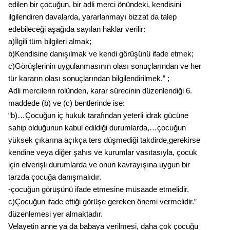
edilen bir çocuğun, bir adli merci önündeki, kendisini
ilgilendiren davalarda, yararlanmayı bizzat da talep
edebileceği aşağıda sayılan haklar verilir:
a)İlgili tüm bilgileri almak;
b)Kendisine danışılmak ve kendi görüşünü ifade etmek;
c)Görüşlerinin uygulanmasının olası sonuçlarından ve her
tür kararın olası sonuçlarından bilgilendirilmek.” ;
Adli mercilerin rolünden, karar sürecinin düzenlendiği 6.
maddede (b) ve (c) bentlerinde ise:
“b)…Çocuğun iç hukuk tarafından yeterli idrak gücüne
sahip olduğunun kabul edildiği durumlarda,…çocuğun
yüksek çıkarına açıkça ters düşmediği takdirde,gerekirse
kendine veya diğer şahıs ve kurumlar vasıtasıyla, çocuk
için elverişli durumlarda ve onun kavrayışına uygun bir
tarzda çocuğa danışmalıdır.
-çocuğun görüşünü ifade etmesine müsaade etmelidir.
c)Çocuğun ifade ettiği görüşe gereken önemi vermelidir.”
düzenlemesi yer almaktadır.
Velayetin anne ya da babaya verilmesi, daha çok çocuğu