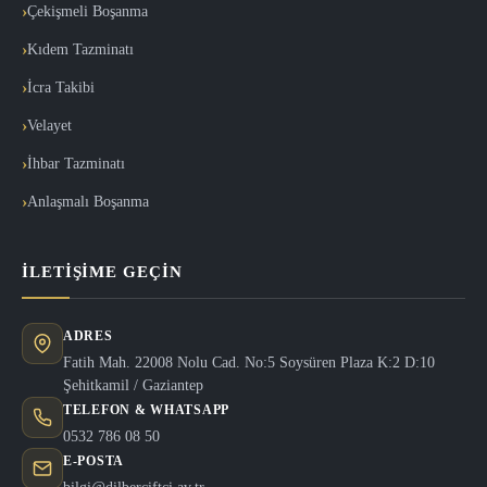
Çekişmeli Boşanma
Kıdem Tazminatı
İcra Takibi
Velayet
İhbar Tazminatı
Anlaşmalı Boşanma
İLETIŞIME GEÇIN
ADRES
Fatih Mah. 22008 Nolu Cad. No:5 Soysüren Plaza K:2 D:10
Şehitkamil / Gaziantep
TELEFON & WHATSAPP
0532 786 08 50
E-POSTA