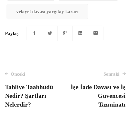
velayet davası yargıtay kararı
Paylaş
Mesaj
Önceki
Sonraki
navigasyon
Tahliye Taahhüdü
İşe İade Davası ve İş
Nedir? Şartları
Güvencesi
Nelerdir?
Tazminatı