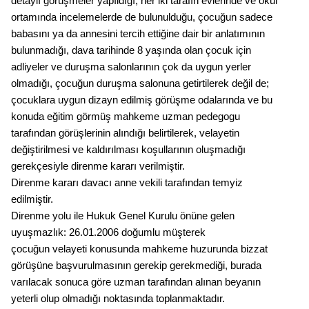
detaylı görüşmeler yapıldığı, her iki tarafın evlerinde ve okul
ortamında incelemelerde de bulunulduğu, çocuğun sadece
babasını ya da annesini tercih ettiğine dair bir anlatımının
bulunmadığı, dava tarihinde 8 yaşında olan çocuk için
adliyeler ve duruşma salonlarının çok da uygun yerler
olmadığı, çocuğun duruşma salonuna getirtilerek değil de;
çocuklara uygun dizayn edilmiş görüşme odalarında ve bu
konuda eğitim görmüş mahkeme uzman pedegogu
tarafından görüşlerinin alındığı belirtilerek, velayetin
değiştirilmesi ve kaldırılması koşullarının oluşmadığı
gerekçesiyle direnme kararı verilmiştir.
Direnme kararı davacı anne vekili tarafından temyiz
edilmiştir.
Direnme yolu ile Hukuk Genel Kurulu önüne gelen
uyuşmazlık: 26.01.2006 doğumlu müşterek
çocuğun velayeti konusunda mahkeme huzurunda bizzat
görüşüne başvurulmasının gerekip gerekmediği, burada
varılacak sonuca göre uzman tarafından alınan beyanın
yeterli olup olmadığı noktasında toplanmaktadır.