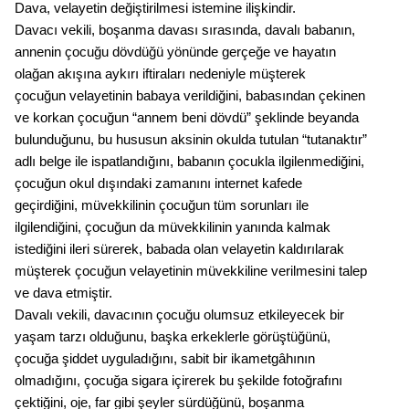
Dava, velayetin değiştirilmesi istemine ilişkindir.
Davacı vekili, boşanma davası sırasında, davalı babanın,
annenin çocuğu dövdüğü yönünde gerçeğe ve hayatın
olağan akışına aykırı iftiraları nedeniyle müşterek
çocuğun velayetinin babaya verildiğini, babasından çekinen
ve korkan çocuğun “annem beni dövdü” şeklinde beyanda
bulunduğunu, bu hususun aksinin okulda tutulan “tutanaktır”
adlı belge ile ispatlandığını, babanın çocukla ilgilenmediğini,
çocuğun okul dışındaki zamanını internet kafede
geçirdiğini, müvekkilinin çocuğun tüm sorunları ile
ilgilendiğini, çocuğun da müvekkilinin yanında kalmak
istediğini ileri sürerek, babada olan velayetin kaldırılarak
müşterek çocuğun velayetinin müvekkiline verilmesini talep
ve dava etmiştir.
Davalı vekili, davacının çocuğu olumsuz etkileyecek bir
yaşam tarzı olduğunu, başka erkeklerle görüştüğünü,
çocuğa şiddet uyguladığını, sabit bir ikametgâhının
olmadığını, çocuğa sigara içirerek bu şekilde fotoğrafını
çektiğini, oje, far gibi şeyler sürdüğünü, boşanma