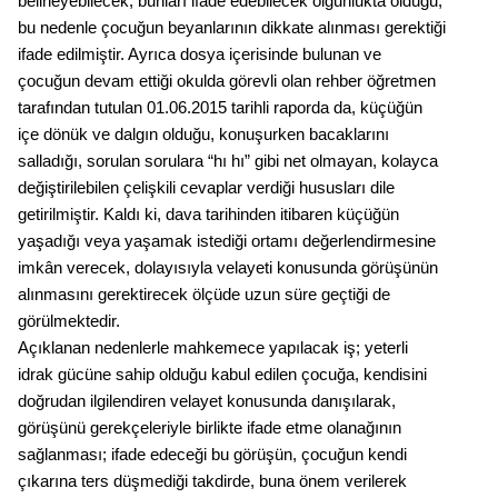
belirleyebilecek, bunları ifade edebilecek olgunlukta olduğu,
bu nedenle çocuğun beyanlarının dikkate alınması gerektiği
ifade edilmiştir. Ayrıca dosya içerisinde bulunan ve
çocuğun devam ettiği okulda görevli olan rehber öğretmen
tarafından tutulan 01.06.2015 tarihli raporda da, küçüğün
içe dönük ve dalgın olduğu, konuşurken bacaklarını
salladığı, sorulan sorulara “hı hı” gibi net olmayan, kolayca
değiştirilebilen çelişkili cevaplar verdiği hususları dile
getirilmiştir. Kaldı ki, dava tarihinden itibaren küçüğün
yaşadığı veya yaşamak istediği ortamı değerlendirmesine
imkân verecek, dolayısıyla velayeti konusunda görüşünün
alınmasını gerektirecek ölçüde uzun süre geçtiği de
görülmektedir.
Açıklanan nedenlerle mahkemece yapılacak iş; yeterli
idrak gücüne sahip olduğu kabul edilen çocuğa, kendisini
doğrudan ilgilendiren velayet konusunda danışılarak,
görüşünü gerekçeleriyle birlikte ifade etme olanağının
sağlanması; ifade edeceği bu görüşün, çocuğun kendi
çıkarına ters düşmediği takdirde, buna önem verilerek