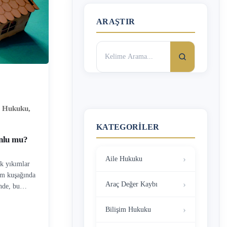
ARAŞTIR
Arama:
r Hukuku
,
KATEGORILER
nlu mu?
Aile Hukuku
k yıkımlar
rem kuşağında
Araç Değer Kaybı
nde, bu
rlerin
a yaşanan
Bilişim Hukuku
 bir tercih