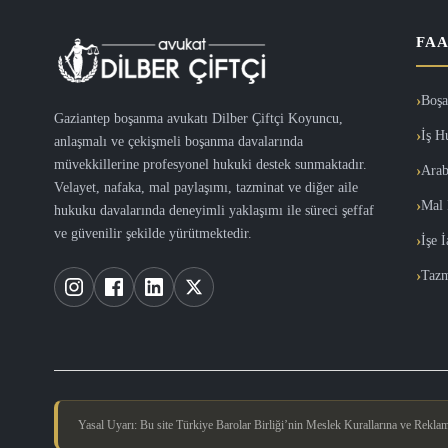
FAA
Boşa
Gaziantep boşanma avukatı Dilber Çiftçi Koyuncu,
İş H
anlaşmalı ve çekişmeli boşanma davalarında
müvekkillerine profesyonel hukuki destek sunmaktadır.
Arab
Velayet, nafaka, mal paylaşımı, tazminat ve diğer aile
Mal 
hukuku davalarında deneyimli yaklaşımı ile süreci şeffaf
ve güvenilir şekilde yürütmektedir.
İşe 
Tazm
Yasal Uyarı: Bu site Türkiye Barolar Birliği’nin Meslek Kurallarına ve Reklam Y