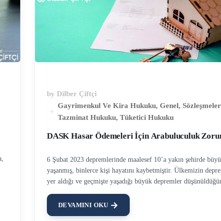
by
Dilber Çiftçi
Gayrimenkul Ve Kira Hukuku
,
Genel
,
Sözleşmele
Tazminat Hukuku
,
Tüketici Hukuku
DASK Hasar Ödemeleri İçin Arabuluculuk Zoru
a,
6 Şubat 2023 depremlerinde maalesef 10’a yakın şehirde büyü
yaşanmış, binlerce kişi hayatını kaybetmiştir. Ülkemizin dep
yer aldığı ve geçmişte yaşadığı büyük depremler düşünüldüğü
durumun uzmanlar tarafından öngörüldüğü, ancak yeterli tedbi
alınmadığı da görülecektir. DASK 1999 Depremleri sonucund
DEVAMINI OKU
r
ihtiyaçlar doğrultusunda yürürlüğe giren bir korumadır. DASK