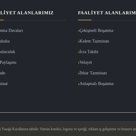
LIYET ALANLARIMIZ
FAALIYET ALANLARIM
nma Davaları
Çekişmeli Boşanma
ukuku
Kıdem Tazminatı
uluculuk
İcra Takibi
Paylaşımı
Velayet
İade
İhbar Tazminatı
inat
Anlaşmalı Boşanma
asağı Kurallarına tabidir. Sitenin kendisi, logosu ve içeriği, reklam iş geliştirme ve benzeri am