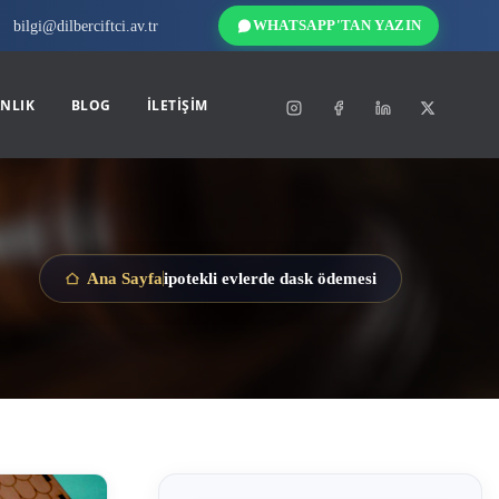
bilgi@dilberciftci.av.tr
WHATSAPP'TAN YAZIN
NLIK
BLOG
İLETIŞIM
ipotekli evlerde dask ödemesi
Ana Sayfa