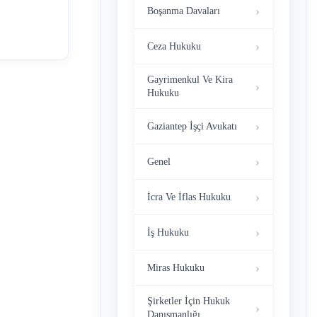
yaşanmaması
Boşanma Davaları
mektedir. Bu
Ceza Hukuku
elikler
u sebeple
Gayrimenkul Ve Kira
Hukuku
Gaziantep İşçi Avukatı
Genel
İcra Ve İflas Hukuku
İş Hukuku
Miras Hukuku
Şirketler İçin Hukuk
Danışmanlığı