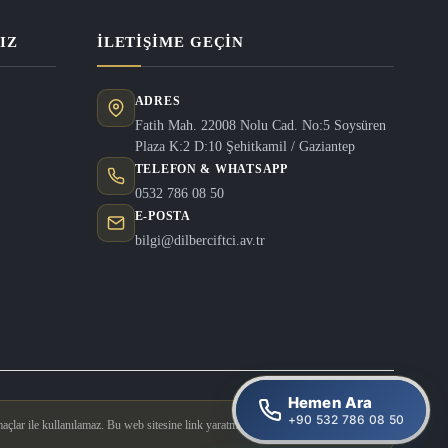
IZ
İLETIŞIME GEÇIN
ADRES
Fatih Mah. 22008 Nolu Cad. No:5 Soysüren
Plaza K:2 D:10 Şehitkamil / Gaziantep
TELEFON & WHATSAPP
0532 786 08 50
E-POSTA
bilgi@dilberciftci.av.tr
Hemen Ara
+90 532 786 08 50
açlar ile kullanılamaz. Bu web sitesine link yaratmak yasaktır.