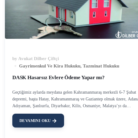
by
Avukat Dilber Çiftçi
Gayrimenkul Ve Kira Hukuku
,
Tazminat Hukuku
DASK Hasarsız Evlere Ödeme Yapar mı?
Geçtiğimiz aylarda meydana gelen Kahramanmaraş merkezli 6-7 Şubat
depremi, başta Hatay, Kahramanmaraş ve Gaziantep olmak üzere, Adan
Adıyaman, Şanlıurfa, Diyarbakır, Kilis, Osmaniye, Malatya’yı da
etkilemiştir. Bu depremde birçok bina hasar görmüş, ağır hasarlı, orta
hasarlı, az hasarlı ve hasarsız olmak üzere Çevre ve Şehircilik Bakanlığı
DEVAMINI OKU
tarafından hasar tespitleri yapılmıştır. Bilindiği üzere Doğal Afet
Sigortaları Kurumu, deprem sebebiyle yaşanan maddi kayıplar için hasa