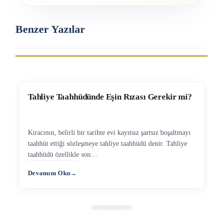
Benzer Yazılar
12/06/2023
DASK Hasar Ödemeleri İçin Arabuluculuk
Zorunlu mu?
6 Şubat 2023 depremlerinde maalesef 10’a yakın şehirde
büyük yıkımlar yaşanmış, binlerce kişi hayatını
kaybetmiştir. Ülkemizin deprem kuşağında…
Devamını Oku
→